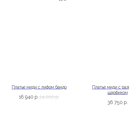
Платье миди с лифом бандо
Платье миди с разрез
шарфиком
16 940
р.
24 200
р.
36 750
р.