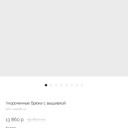
Укороченные брюки с вышивкой
SKU:
wed26-12
13 860
р.
19 800
р.
Размер