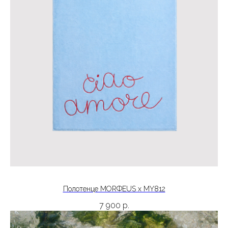
Полотенце MORФEUS x MY812
7 900
р.