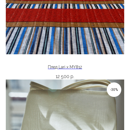
Плед Lari x MY812
12 500
р.
-30%