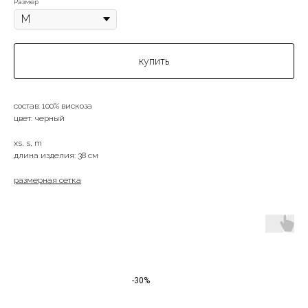
Размер
купить
состав: 100% вискоза
цвет: черный
xs, s, m
длина изделия: 38 см
размерная сетка
-30%