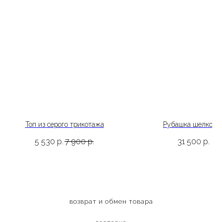
Топ из серого трикотажа
Рубашка шелкова
5 530
р.
7 900
р.
31 500
р.
возврат и обмен товара