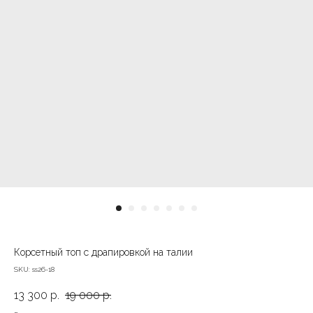
Корсетный топ с драпировкой на талии
SKU:
ss26-18
13 300
р.
19 000
р.