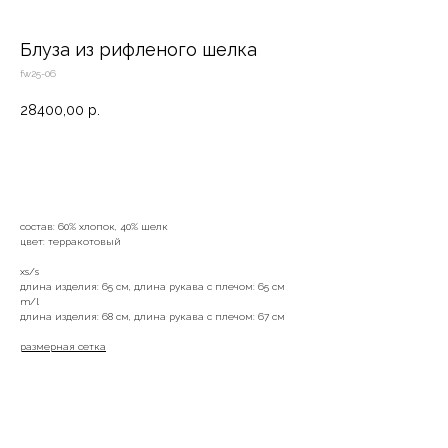
Блуза из рифленого шелка
fw25-06
28400,00
р.
купить
состав: 60% хлопок, 40% шелк
цвет: терракотовый
xs/s
длина изделия: 65 см, длина рукава с плечом: 65 см
m/l
длина изделия: 68 см, длина рукава с плечом: 67 см
размерная сетка