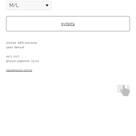
купить
состав: 100% вискоза
цвет: белый
xs/s, m/l
длина изделия: 73 см
размерная сетка