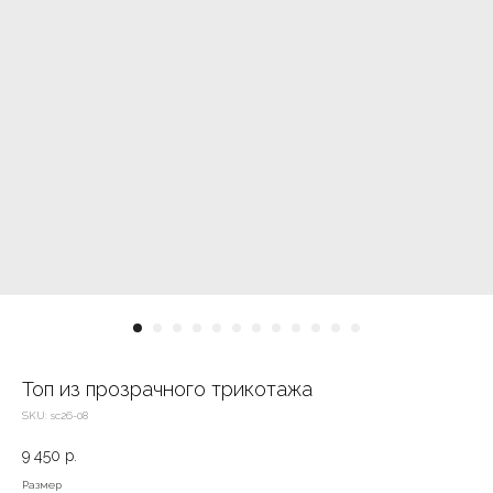
Топ из прозрачного трикотажа
SKU:
sc26-08
9 450
р.
Размер