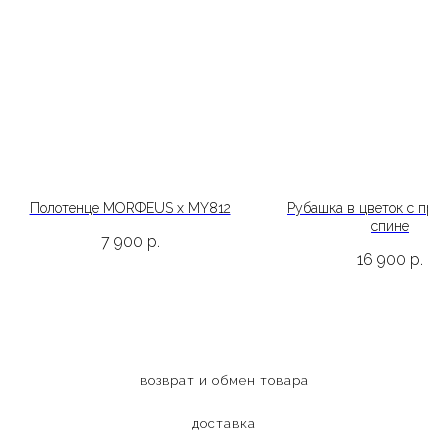
Полотенце MORФEUS x MY812
Рубашка в цветок с при
спине
7 900
р.
16 900
р.
возврат и обмен товара
доставка