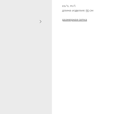
xs/s, m/l
длина изделия: 55 см
размерная сетка