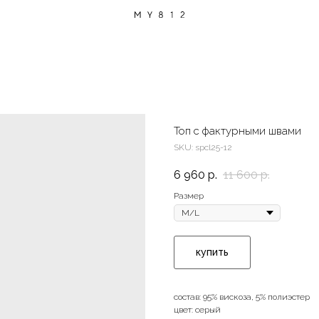
Топ с фактурными швами
SKU:
spcl25-12
6 960
р.
11 600
р.
Размер
купить
состав: 95% вискоза, 5% полиэстер
цвет: серый