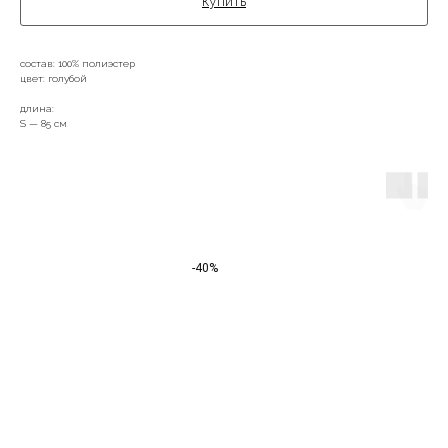
купить
состав: 100% полиэстер
цвет: голубой
длина:
S — 85 см
-40%