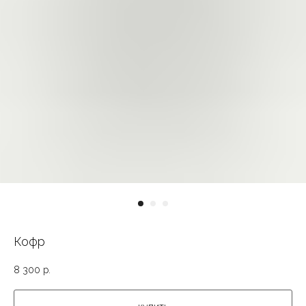
Кофр
8 300
р.