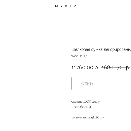
Шелковая сумка декорированн
wed26-17
11760,00
р.
16800,00
р.
купить
состав: 100% шелк
цвет: белый
размеры: 14х5х16 см